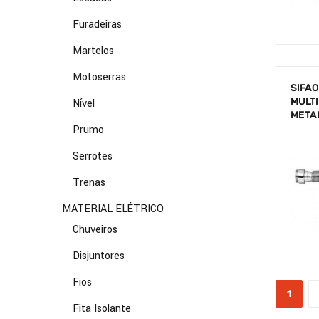
Furadeiras
Martelos
Motoserras
SIFA
MULT
Nível
META
Prumo
Serrotes
Trenas
MATERIAL ELÉTRICO
Chuveiros
Disjuntores
Fios
1
Fita Isolante