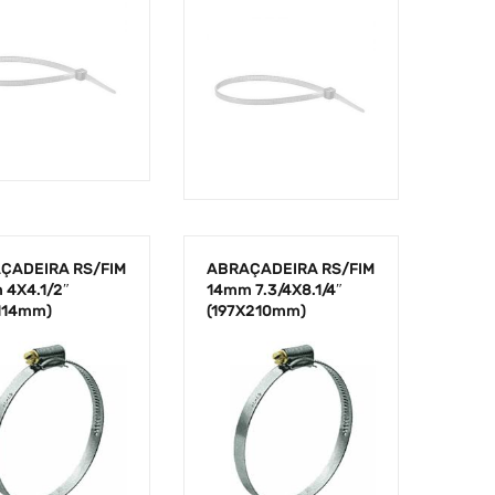
ÇADEIRA RS/FIM
ABRAÇADEIRA RS/FIM
 4X4.1/2″
14mm 7.3/4X8.1/4″
X114mm)
(197X210mm)