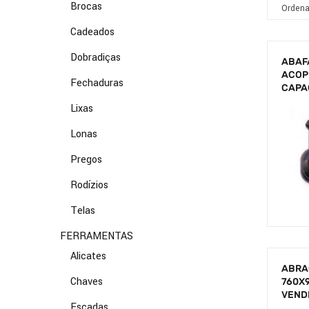
Brocas
Cadeados
Dobradiças
ABAF
ACOP
Fechaduras
CAPA
Lixas
Lonas
Pregos
Rodízios
Telas
FERRAMENTAS
Alicates
ABRA
Chaves
760X
VEND
Escadas