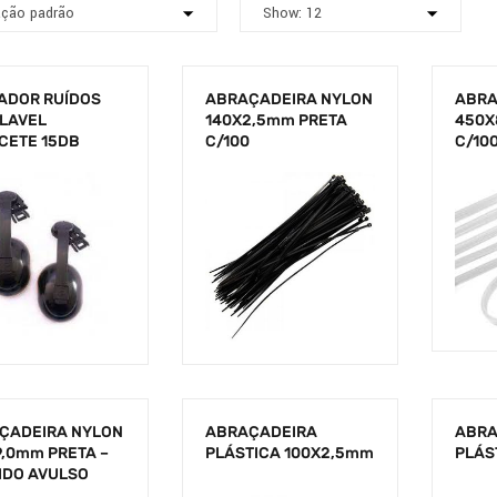
ADOR RUÍDOS
ABRAÇADEIRA NYLON
ABRA
LAVEL
140X2,5mm PRETA
450X
CETE 15DB
C/100
C/100
ÇADEIRA NYLON
ABRAÇADEIRA
ABRA
9,0mm PRETA –
PLÁSTICA 100X2,5mm
PLÁS
IDO AVULSO