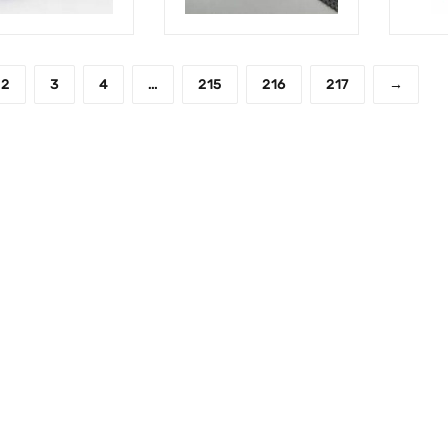
2
3
4
…
215
216
217
→