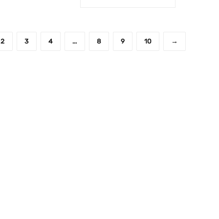
2
3
4
…
8
9
10
→