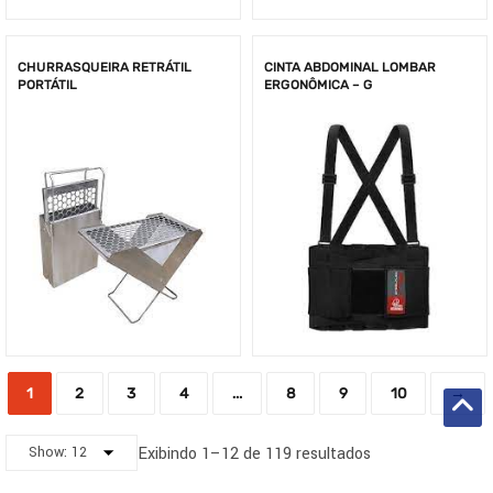
CHURRASQUEIRA RETRÁTIL
CINTA ABDOMINAL LOMBAR
PORTÁTIL
ERGONÔMICA – G
1
2
3
4
…
8
9
10
→
Exibindo 1–12 de 119 resultados