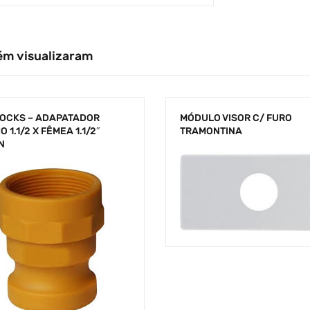
ém visualizaram
OCKS – ADAPATADOR
MÓDULO VISOR C/ FURO
 1.1/2 X FÊMEA 1.1/2″
TRAMONTINA
N