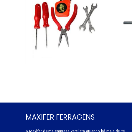
MAXIFER FERRAGENS
A Maxifer é uma empresa varejista atuando há mais de 25