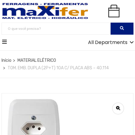
All Departments
Início
MATERIAL ELÉTRICO
TOM. EMB. DUPLA (2P+T) 10A C/ PLACA ABS – 40.114