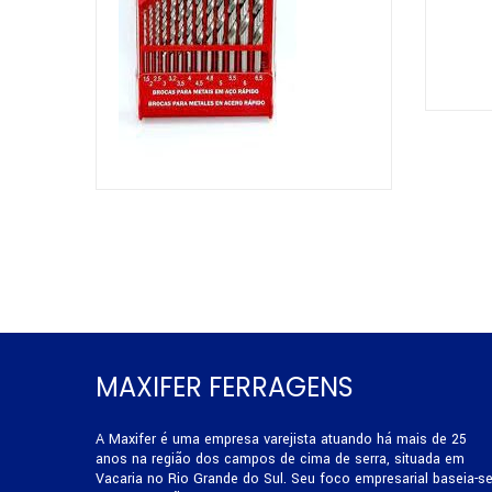
MAXIFER FERRAGENS
A Maxifer é uma empresa varejista atuando há mais de 25
anos na região dos campos de cima de serra, situada em
Vacaria no Rio Grande do Sul. Seu foco empresarial baseia-s