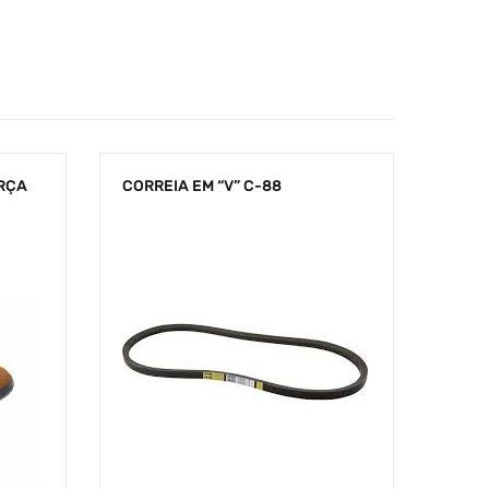
RÇA
CORREIA EM “V” C-88