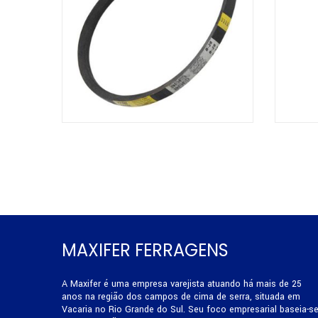
MAXIFER FERRAGENS
A Maxifer é uma empresa varejista atuando há mais de 25
anos na região dos campos de cima de serra, situada em
Vacaria no Rio Grande do Sul. Seu foco empresarial baseia-s