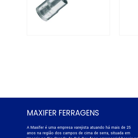
MAXIFER FERRAGENS
A Maxifer é uma empresa varejista atuando há mais de 25
anos na região dos campos de cima de serra, situada em