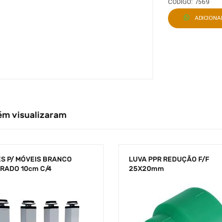
CÓDIGO: 7569
ADICION
ém visualizaram
ÉS P/ MÓVEIS BRANCO
LUVA PPR REDUÇÃO F/F
RADO 10cm C/4
25X20mm