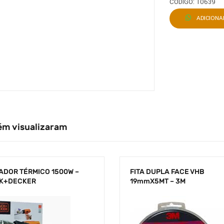
CÓDIGO: 10639
ADICION
ém visualizaram
ADOR TÉRMICO 1500W –
FITA DUPLA FACE VHB
K+DECKER
19mmX5MT – 3M