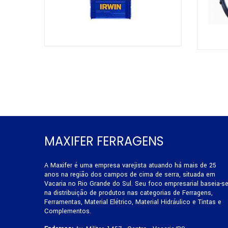
MAXIFER FERRAGENS
A Maxifer é uma empresa varejista atuando há mais de 25
anos na região dos campos de cima de serra, situada em
Vacaria no Rio Grande do Sul. Seu foco empresarial baseia-s
na distribuição de produtos nas categorias de Ferragens,
Ferramentas, Material Elétrico, Material Hidráulico e Tintas e
Complementos.