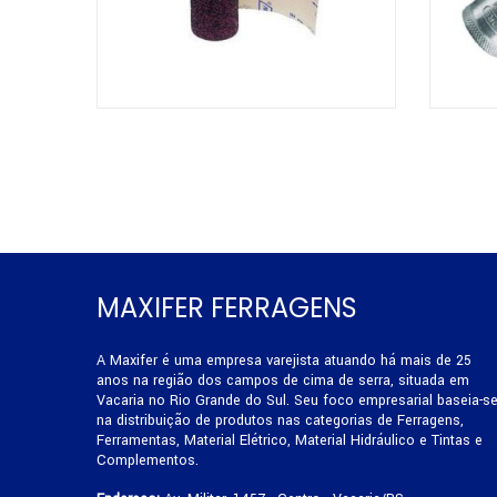
MAXIFER FERRAGENS
A Maxifer é uma empresa varejista atuando há mais de 25
anos na região dos campos de cima de serra, situada em
Vacaria no Rio Grande do Sul. Seu foco empresarial baseia-s
na distribuição de produtos nas categorias de Ferragens,
Ferramentas, Material Elétrico, Material Hidráulico e Tintas e
Complementos.