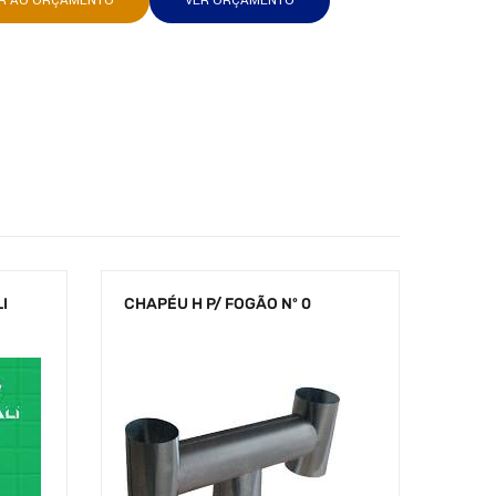
AR AO ORÇAMENTO
VER ORÇAMENTO
I
CHAPÉU H P/ FOGÃO Nº 0