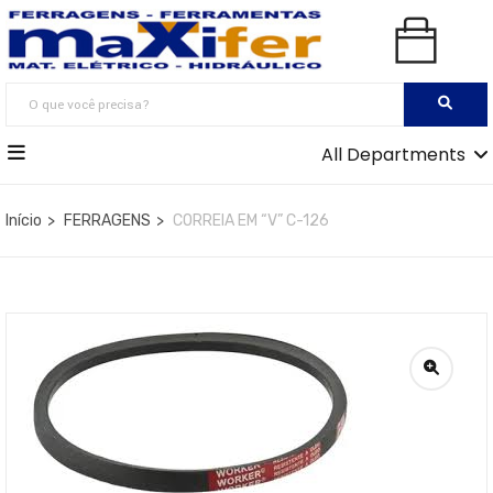
All Departments
Início
FERRAGENS
CORREIA EM “V” C-126